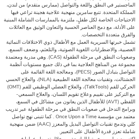
الماجستير في النطق واللغة والتواصل (ممارس متقدم) من لندن،
المملكة المتحدة. تتبع سامرين منهجية علاجية هجينة تراعي فيها
الاحتياجات الخاصة لكل طفلٍ، ملتزمة بالممارسات الشاملة المبنية
على الأدلة، مع دمج العناصر الحسية والتعاون الوثيق مع العائلات
والفرق متعددة التخصصات.
تشمل خبرتها السريرية العمل مع الأطفال ذوي الاختلافات النمائية
العصبية، والاضطرابات اللغوية الصوتية، والتلعثم، وضعف السمع،
وصعوبات النطق في مرحلة الطفولة (CAS). وهي مدربة ومعتمدة
مجموعة من المناهج العلاجية بما في ذلك جميع مستويات أنظمة
التواصل بتبادل الصور (PECS)، ومعالجة اللغة القائمة على
الجشتالت، وتقنيات معالجة اللغة الطبيعية (NLA)، والعلاج الحسي
الحركي للفم (TalkTools)، والعلاج العضلي الوظيفي للفم (OMT)
مع التركيز على تقييم وعلاج تقويم اللسان، والعلاج السمعي-
اللفظي (AVT) للأطفال الذين يعانون من مشاكل في السمع،
وبرامج التدخل في صعوبات النطق في مرحلة الطفولة عبر تدريب
معتمد من مؤسسة Once Upon a Time . كما تتبنى نهج تواصل
كلي وتدمج تقنيات التواصل البديل والمعزز (AAC) ضمن منهجية
شاملة تعزز قدرة الأطفال على التعبير.